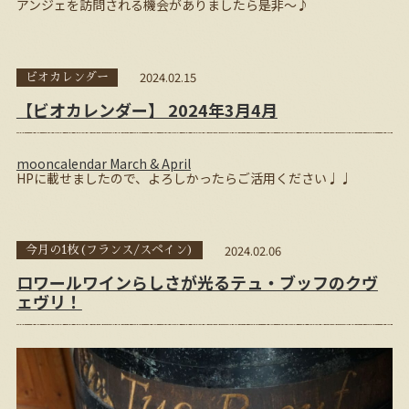
アンジェを訪問される機会がありましたら是非～♪
2024.02.15
ビオカレンダー
【ビオカレンダー】 2024年3月4月
mooncalendar March & April
HPに載せましたので、よろしかったらご活用ください♩♩
2024.02.06
今月の1枚(フランス/スペイン)
ロワールワインらしさが光るテュ・ブッフのクヴ
ェヴリ！