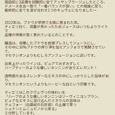
瓶詰前に
3
品種を試験的に全てアッサンブラージュしたところ、
ドメーヌ全会一致で「一番バランスが良い」との結論に至り、
最終的に全てを混ぜ合わせ
1
つのキュヴェになりました～
2022
年は、ブドウが早熟で太陽に恵まれた年。
ティエリ曰く、収量が多かったためジュースはいつもよりライト
で
品種の特徴が良く表れているとのことです。
醸造は、収穫したブドウを直接プレスしてジュースにし、
その中に
30%
ブドウの搾り滓を加えアンフォラで発酵させてい
て、
マセラシオンよりもむしろアンフュージョンに近いです。
出来上がったワインは、ピュアでみずみずしく
ハーブティーのような優しいタンニンがありエレガント！
透明感のあるスレンダーなエキスの中にしっかりとした旨味があ
り、
マセラシオンというよりもハービーな白という印象です。
ティエリはこのクヴェヴリの味わいを
「ハーブのような優しいタンニンはソーヴィニヨンブラン、
ピュアなエキスに溶け込んだミネラルの旨味は
テュフォー（白亜紀の石灰岩）の土壌で育つ
シュナンとムニュピノから来る」
と分析しています。