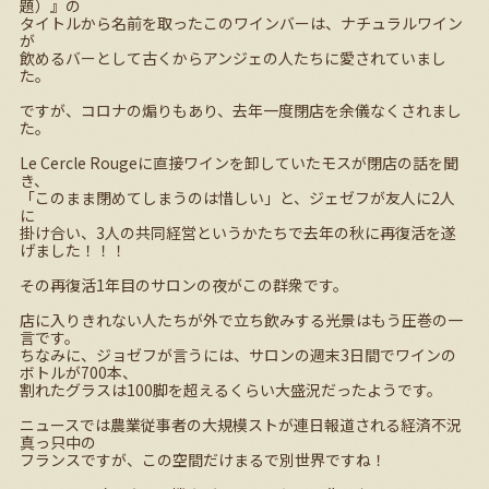
題）』の
タイトルから名前を取ったこのワインバーは、ナチュラルワイン
が
飲めるバーとして古くからアンジェの人たちに愛されていまし
た。
ですが、コロナの煽りもあり、去年一度閉店を余儀なくされまし
た。
Le Cercle Rouge
に直接ワインを卸していたモスが閉店の話を聞
き、
「このまま閉めてしまうのは惜しい」と、ジェゼフが友人に
2
人
に
掛け合い、
3
人の共同経営というかたちで去年の秋に再復活を遂
げました！！！
その再復活
1
年目のサロンの夜がこの群衆です。
店に入りきれない人たちが外で立ち飲みする光景はもう圧巻の一
言です。
ちなみに、ジョゼフが言うには、サロンの週末
3
日間でワインの
ボトルが
700
本、
割れたグラスは
100
脚を超えるくらい大盛況だったようです。
ニュースでは農業従事者の大規模ストが連日報道される経済不況
真っ只中の
フランスですが、この空間だけまるで別世界ですね！