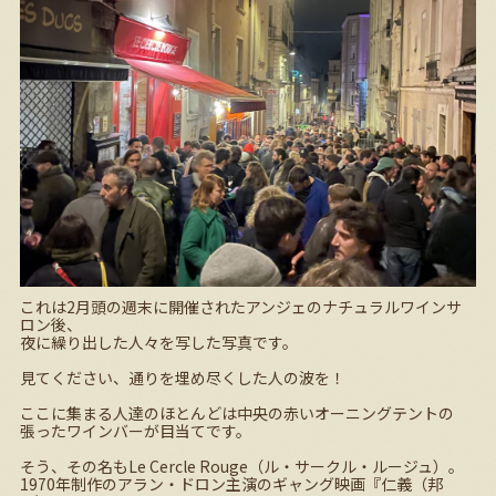
これは
2
月頭の週末に開催されたアンジェのナチュラルワインサ
ロン後、
夜に繰り出した人々を写した写真です。
見てください、通りを埋め尽くした人の波を！
ここに集まる人達のほとんどは中央の赤いオーニングテントの
張ったワインバーが目当てです。
そう、その名も
Le Cercle Rouge
（ル・サークル・ルージュ）。
1970
年制作のアラン・ドロン主演のギャング映画『仁義（邦