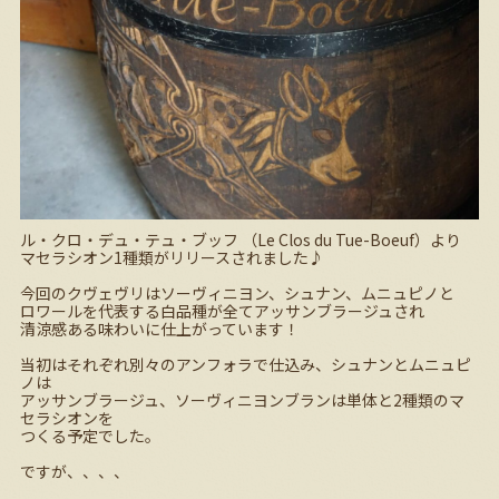
ル・クロ・デュ・テュ・ブッフ （Le Clos du Tue-Boeuf）より
マセラシオン
1
種類がリリースされました♪
今回のクヴェヴリはソーヴィニヨン、シュナン、ムニュピノと
ロワールを代表する白品種が全てアッサンブラージュされ
清涼感ある味わいに仕上がっています！
当初はそれぞれ別々のアンフォラで仕込み、シュナンとムニュピ
ノは
アッサンブラージュ、ソーヴィニヨンブランは単体と
2
種類のマ
セラシオンを
つくる予定でした。
ですが、、、、