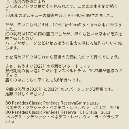
に、極度の乾燥により
反り返るブドウの葉が多く見られます。このまま水不足が続く
と、
2020
年のミルデューの被害を超える不作が心配されました。
だが、幸いにも
8
月
14
日、
17
日に計
40
㎜のまとまった雨が降りま
した。
畑の訪問は
17
日の雨の翌日でしたが、早くも乾いた草木が息吹を
吹き返したのか、
ハーブやガリーグなどむせるような生命を感じる強烈な匂いを感
じます。
水を得たブドウはこれから最後の完熟に向かって行くでしょう。
さぁ、もうすぐ
2022
年の収穫がスタートします！
熟成期間の長い泡にこだわるマスベルトラン、2022年が皆様のお
手元に
届くのはおそらく早くとも5,6年後～です。
今回の入荷は2016年 と2013年のスパークリング2種類です。
是非お試しください♪
DO Penèdes Classic Penèdes ReservaBalma 2016
ペネデス・クラシック・ペネデス・レゼルヴァ バルマ 2016
DO Penèdes Classic Penèdes Reserva La Graua 2013
ペネデス・クラシック・ペネデス・レゼルヴァ ラ・グラウア
2013