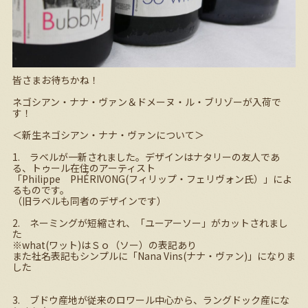
皆さまお待ちかね！
ネゴシアン・ナナ・ヴァン＆ドメーヌ・ル・ブリゾーが入荷で
す！
＜新生ネゴシアン・ナナ・ヴァンについて＞
1. ラベルが一新されました。デザインはナタリーの友人であ
る、トゥール在住のアーティスト
「Philippe PHÉRIVONG(フィリップ・フェリヴォン氏）」によ
るものです。
（旧ラベルも同者のデザインです）
2. ネーミングが短縮され、「ユーアーソー」がカットされまし
た
※what(ワット)はＳｏ（ソー）の表記あり
また社名表記もシンプルに「Nana Vins(ナナ・ヴァン)」になりま
した
3. ブドウ産地が従来のロワール中心から、ラングドック産にな