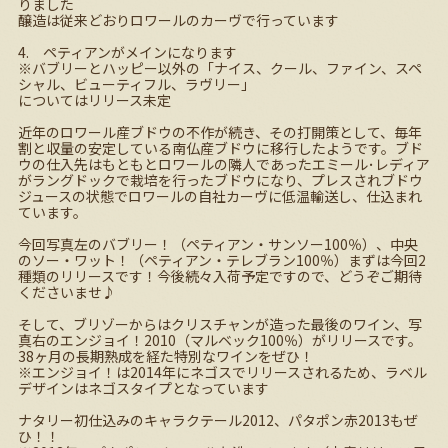
りました
醸造は従来どおりロワールのカーヴで行っています
4. ペティアンがメインになります
※バブリーとハッピー以外の「ナイス、クール、ファイン、スペ
シャル、ビューティフル、ラヴリー」
についてはリリース未定
近年のロワール産ブドウの不作が続き、その打開策として、毎年
割と収量の安定している南仏産ブドウに移行したようです。ブド
ウの仕入先はもともとロワールの隣人であったエミール･レディア
がラングドックで栽培を行ったブドウになり、プレスされブドウ
ジュースの状態でロワールの自社カーヴに低温輸送し、仕込まれ
ています。
今回写真左のバブリー！（ペティアン・サンソー100％）、中央
のソー・ワット！（ペティアン・テレブラン100％）まずは今回2
種類のリリースです！今後続々入荷予定ですので、どうぞご期待
くださいませ♪
そして、ブリゾーからはクリスチャンが造った最後のワイン、写
真右のエンジョイ！2010（マルベック100％）がリリースです。
38ヶ月の長期熟成を経た特別なワインをぜひ！
※エンジョイ！は2014年にネゴスでリリースされるため、ラベル
デザインはネゴスタイプとなっています
ナタリー初仕込みのキャラクテール2012、パタポン赤2013もぜ
ひ！！