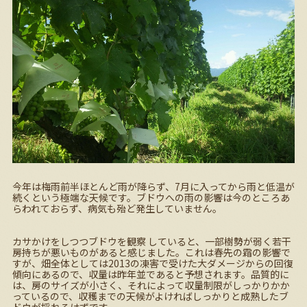
今年は梅雨前半ほとんど雨が降らず、7月に入ってから雨と低温が
続くという極端な天候です。ブドウへの雨の影響は今のところあ
らわれておらず、病気も殆ど発生していません。
カサかけをしつつブドウを観察 していると、一部樹勢が弱く若干
房持ちが悪いものがあると感じました。これは春先の霜の影響で
すが、畑全体としては2013の凍害で受けた大ダメージからの回復
傾向にあるので、収量は昨年並であると予想されます。品質的に
は、房のサイズが小さく、それによって収量制限がしっかりかか
っているので、収穫までの天候がよければしっかりと成熟したブ