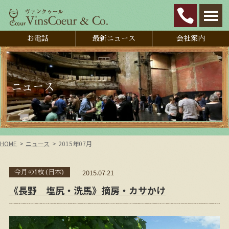
お電話
最新ニュース
会社案内
ニュース
HOME
ニュース
2015年07月
2015.07.21
今月の1枚(日本)
《長野 塩尻・洗馬》摘房・カサかけ