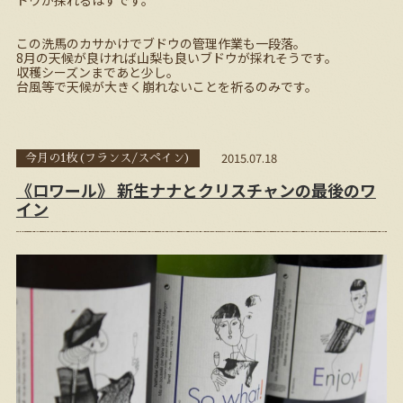
ドウが採れるはずです。
この洗馬のカサかけでブドウの管理作業も一段落。
8月の天候が良ければ山梨も良いブドウが採れそうです。
収穫シーズンまであと少し。
台風等で天候が大きく崩れないことを祈るのみです。
2015.07.18
今月の1枚(フランス/スペイン)
《ロワール》 新生ナナとクリスチャンの最後のワ
イン