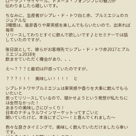
ローラン・サイヤール、ドメーヌ・フォンシプレの魅力が
伝わりましたら嬉しいです。
ちなみに、生産者がシプレ・ド・トワ白と赤、プルミエジュのカ
ジュアルな
3種類は、是非香りや果実感を楽しんでもらいたいので、出来れば
毎年
リリースしてわりとすぐに飲んで欲しいです♪とセミナーでは話
していたのですが、
後日談として、彼らがお客様先でシプレ・ド・トワ赤2017とプル
ミエジュ2018を
飲ませていただく機会があり、、、
え～？？？と最初は戸惑っていたのですが、
？？？！！！ 美味しい！！！！ と
シプレドトワやプルミエジュは果実感や香りを大事に飲んでもら
いたいと
思ってリリースしているので、寝かせようという発想が私たちに
は全然なかった！
あまりの美味しさにびっくり！
日本のナチュラルワインマーケットってすごいと
聞いていたけど、本当にすごい～！と喜んでくれました～
色々な良きタイミングで、美味しく飲んでいただけましたら幸い
です。