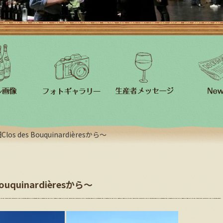
des Bouquinardièresから～
quinardièresから～