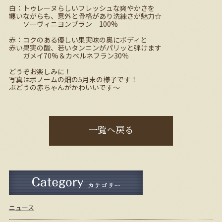
白：トゥレーヌらしいフレッシュな爽やかさを
纏いながらも、意外と骨格があり洗練さが魅力☆
ソーヴィニヨンブラン 100%
赤：コクのある優しい果実味の奥にボディと
赤い果実の酸、若いタンニンがパリッと弾けます
ガメイ70%＆カベルネフラン30％
どうぞお楽しみに！
写真はボノームの畑の5月末の様子です！
ぶどうの赤ちゃんがかわいいです～
一覧へ戻る
ニュース